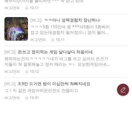
해주시던가지들 불리하면 *** 꾹 닫고 있네
버그/건의
10.11
[버그]
ㅋㅋ아니 성력경험치 장난하나
ㅋㅋㅋ5환 155인데 뭔 ***야5환이 5환짜리
잡고 있는데경험치 떨어졌으니 영지 뚫어서
+2
쳐 6환 몬스터잡으란소린가 장난치는 것도
버그/건의
10.11
아니고
[버그]
돈쓰고 정지먹는 게임 살다살다 처음이네
뭐하자는건지ㅋㅋㅋㅋㅋ내가 버그를 쓰고 싶어서 쓴건가
지들이 쳐 잘못해놓고 정지 때리는 ㅈㄴ 요상한게임이네
ㅋㅋㅋㅋㅋ
버그/건의
10.12
[버그]
3:3만 드가면 방이 이십만씩 쳐빠지네요
그ㅣ지 같은 게임아히든던전도 안열리고
버그/건의
10.31
[버그]
고쳐라 뭐하는게임이 **거 ㅡㅡ
버그/건의
11.19