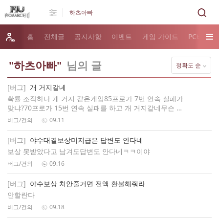
홈
전체글
공지사항
이벤트
게임 가이드
PC버전 
"하츠아빠"
님의 글
정확도 순
[버그]
개 거지같네
확률 조작하나 개 거지 같은게임85프로가 7번 연속 실패가
맞냐?70프로가 15번 연속 실패를 하고 개 거지같네무슨 버
그가 발생해도 보상하나없고ㅡㅡ
버그/건의
09.11
[버그]
야수대결보상미지급은 답변도 안다네
보상 못받았다고 남겨도답변도 안다네ㅋㅋ이야
버그/건의
09.16
[버그]
야수보상 처안줄거면 전액 환불해줘라
안할란다
버그/건의
09.18