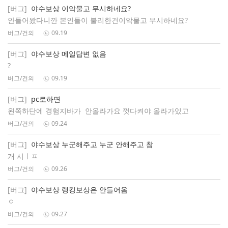
[버그]
야수보상 이악물고 무시하네요?
안들어왔다니깐 본인들이 불리한건이악물고 무시하네요?
버그/건의
09.19
[버그]
야수보상 메일답변 없음
?
버그/건의
09.19
[버그]
pc로하면
왼쪽하단에 경험지바가 안올라가요 껏다켜야 올라가있고
버그/건의
09.24
[버그]
야수보상 누군해주고 누군 안해주고 참
개 시ㅣㅍ
버그/건의
09.26
[버그]
야수보상 랭킹보상은 안들어옴
ㅇ
버그/건의
09.27