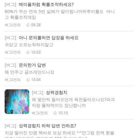
[버그]
메이플처럼 확률조작하세요?
80%가 무슨 연속 5번 실패가 말이됩니까하루이틀도 아니
고 확률조작게임
버그/건의
09.28
[버그]
아니 문의를하면 답장을 하세요
귀닫고 모르는척하지말고
버그/건의
10.03
[버그]
문의한거 답변
왜 안주고 글쓰게만드나요
버그/건의
10.04
[버그]
성력경험치
왜 몇만씩 들어오던게 육천들어오나요?파괴
자랑 물략먹어도 장난합니까
버그/건의
10.10
[버그]
성력경험치 하락 답변 안하죠?
지금 떨어진 만큼 똑바로 보상 하세요 ^^안그럼 전액 환불