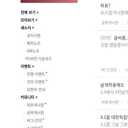
좌표?
전체 보기
보스잡거나할때 
모아보기
공략게시판
새소식
공지사항
[건의]
글씨좀..
패치노트
깃발 쟁탈중이라
GM노트
PC버전 다운로드
이벤트
버그/건의
진행 이벤트
건의 이벤트
날개착용해도
당첨자 안내
2.5에서 3차
커뮤니티
자유게시판
자유게시판
공략게시판
3.1절 대한독
버그/건의
3.1절 그날 그
스크린샷