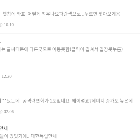
쳇창에 좌표 어떻게 띄우나요파란색으로 ..누르면 찿아오게용
10.10
.
는 글씨때문에 다른곳으로 이동못함(클릭이 겹쳐서 입장못누름)
12.20
날개 **탔는데 공격력변화가 1도없네요 왜이렇죠?데미지 증가도 높은데
02.06
립만세
분들이 있었기에...대한독립만세