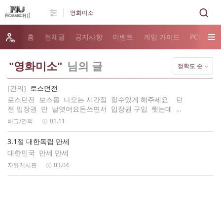
홈
전체글
공지사항
이벤트
게임 가이드
PC버전 
"영화미소"
님의 글
정확도 순
[건의]
로스던전
로스던전 보스몹 나오는 시간점 할수있게 해주세요 던
전 입장권 만 날엿어요돈쓰면서 입장권 구입 햇는데 보
스 한 마리도 없네 이건 아니다 생각하네요
버그/건의
01.11
3.1절 대한독립 만세
대한민국 만세 만세
자유게시판
03.04