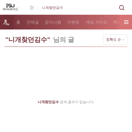
홈
전체글
공지사항
이벤트
게임 가이드
PC버전 
"니개찾던김수"
님의 글
정확도 순
니개찾던김수
검색 결과가 없습니다.