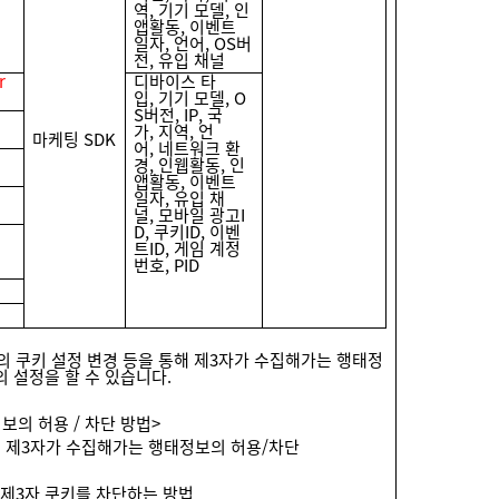
역, 기기 모델, 인
앱활동, 이벤트
일자, 언어, OS버
전, 유입 채널
r
디바이스 타
입, 기기 모델, O
S버전, IP, 국
가, 지역, 언
마케팅 SDK
어, 네트워크 환
경, 인웹활동, 인
앱활동, 이벤트
일자, 유입 채
널, 모바일 광고I
D, 쿠키ID, 이벤
트ID, 게임 계정
번호, PID
 쿠키 설정 변경 등을 통해 제3자가 수집해가는 행태정
의 설정을 할 수 있습니다.
보의 허용 / 차단 방법>
 제3자가 수집해가는 행태정보의 허용/차단
제3자 쿠키를 차단하는 방법