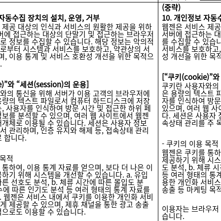
(
중략)
자동수집 장치의 설치, 운영, 거부
10.
개인정보 자동수
 제공 대상의 인식과 서비스의 원활한 제공을 위하
웹젠은 서비스 제공
서버에 접근하는 대상의 단말기 및 접근하는 브라우저
서버에 접근하는 대
로 정보를 수집할 수 있습니다. 해당 정보는 악의적
를 수집할 수 있습
로부터 시스템과 서비스를 보호하고, 약관상의 서
서비스를 보호하고,
, 이용 통계 및 서비스 호환성 개선을 위한 목적으
성 개선을 위한 목
.
[
“쿠키(cookie)”와
e)”와 “세션(session)의 운용]
쿠키란 사용자와의 
와의 통신을 위해 서버가 이용 고객의 브라우저에
은 용량의 텍스트 
용량의 텍스트 파일로서 컴퓨터 하드디스크에 저장
자를 인식하여 방문
, 사용자를 인식하여 방문 시간 및 접근한 하위 페
있으며, 여러 웹 
정보를 분석할 수 있으며, 여러 웹 사이트에서 웹젠
다. 세션은 사용자 
매개체로 이용될 수 있습니다. 세션은 사용자 정보
속상태 관리를 주 
서 관리하며, 인증 유지와 해제 등, 접속상태 관리
 합니다.
- 쿠키의 이용 목적
웹젠은 쿠키를 통하
 목적
제공하기 위해 시스템
통하여, 이용 통계 자료를 얻으며, 보다 더 나은 이
도 분석, b. 체류
하기 위해 시스템을 개선할 수 있습니다. a. 유입
등 여러 형태의 통계
른 선호도 분석, b. 체류 시간에 따른 몰입도 분
용한 개인화 서비스
횟수에 따른 인기도 분석 등 여러 형태의 통계 자료를
송출 등 마케팅 목
d. 웹젠은 서비스 내에서 쿠키를 이용한 개인화 서비
게 제공할 수 있으며, 제휴 채널을 통한 광고 송출
이용자는 브라우저 
적으로도 이용할 수 있습니다.
습니다.