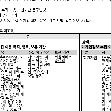
정보 수집 이용 보관기간 문구변경
위탁 업체 추가
정보 자동 수집 장치의 설치, 운영, 거부 방법, 업체정보 현행화
후 대조표)
전
(
중략)
집 이용 목적, 항목, 보유 기간
2.
개인정보 수집 이
항목
수집 이용 목적
보관 기간
구분
항목
필수)SNS명, S
계약 이행, 서
회원서비스
(필수)
회원가입
NS연계식별번
비스 제공, 문
종료일
연계식
호, 이메일
의 응대 과정에
메일
※ 회사는 기본
서 본인확
※ 
적으로 이메일 수
인, 중요 안내
으로 
집을 필요로 하
사항 통지
을 필
나, SNS제공사
NS제
의 정책 혹은 이
혹은 
용자의 이메일 제
메일 
공 거부에 따라
따라 
이메일 수집이 제
이 제
한될 수 있으
며, 
며, 이 경우 이메
기반의
일 기반의 이용자
인 및
확인 및 중요 안
항의 