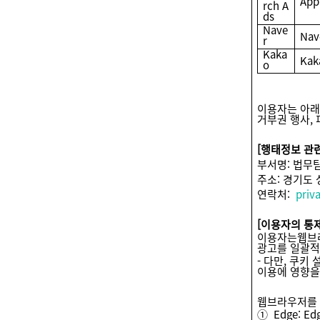
App
rch A
ds
Nave
Nav
r
Kaka
Kak
o
이용자는 아래
거부권 행사,
[
행태정보 관련
부서명: 법무
주소: 경기도
연락처:
pri
[
이용자의 통제
이용자는웹브라
광고를 일괄적
- 다만, 쿠키
이용에 영향을
웹브라우저를 
① Edge: E