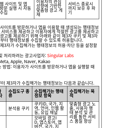
이용자의 관심
웹 사이트 및 앱
서비스 종료시
성향에 기반한
방문 실행 시 자동
까지 보유 후 파
맞춤형 광고 게
수집
기
재
사이트를 방문하거나 앱을 이용할 때 생성되는 행태정보
 서비스를 제공하고 이용자에게 적절한 광고를 제공하고
광고를 제공하기 위해 아래와 같이 제3자 쿠키 및 제3자
로부터 행태정보를 수집할 수 있도록 허용합니다.
제3자가 수집해가는 행태정보의 허용·차단 등을 설정할
 및 처리하려는 광고사업자:
Singular Labs
Meta, Apple, Naver, Kakao
는 방법: 이용자가 사이트를 방문하거나 앱을 실행할 때
부터 제3자가 수집해가는 행태정보는 다음과 같습니다.
가
수집도구 종
수집해가는 행태
수집해가는 목
자
류
정보 항목
적
쿠키ID, 국가, 지
맞춤형 광고 노
역, 언어, 인웹 활
출, 사용자 행
분석용 쿠키
동, 유입 채널
태 분석 및 관
리를 통한 서비
모바일 광고I
스 품질 향상
D, 앱스토어, 앱
버전, 국가, 지