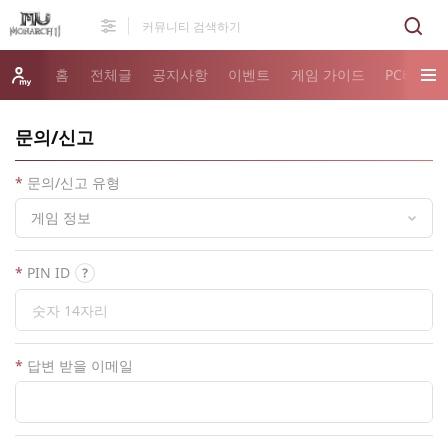
홈
전체글
공지사항
이벤트
게임 가이드
PC버전 
문의/신고
*
문의/신고 유형
*
PIN ID
*
답변 받을 이메일