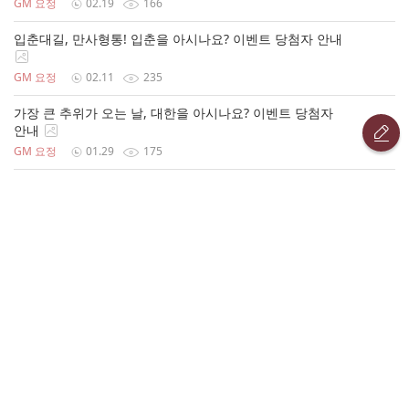
GM 요정
02.19
166
입춘대길, 만사형통! 입춘을 아시나요? 이벤트 당첨자 안내
GM 요정
02.11
235
가장 큰 추위가 오는 날, 대한을 아시나요? 이벤트 당첨자
안내
GM 요정
01.29
175
군주님의 새해 결심을 들려주세요! 새해 결심하기! 이벤트
당첨자 안내
GM 요정
01.20
149
병오년 붉은 말의 해, 2026 새해 Quiz! 이벤트 보상 지급
안내
GM 요정
01.09
208
모나크리스마스! 크리스마스 Quiz! 이벤트 보상 지급 안내
GM 요정
12.31
164
동지에는 무엇을 먹을까? 동지 알아보기 Quiz! 이벤트 보