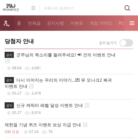
홈
전체글
공지사항
이벤트
게임 가이드
PC버전 
당첨자 안내
군주님의 목소리를 들려주세요! 📢 건의 이벤트 안내
공지
08.04
4,681
다시 이어지는 우리의 이야기...💌 뮤 모나크2 복귀
공지
이벤트 안내
05.27
3,478
신규 캐릭터 레벨 달성 이벤트 안내
공지
05.27
8,916
제헌절 기념 퀴즈 이벤트 보상 지급 안내
GM 요정
07.24
76