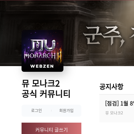
뮤 모나크2
공지사항
공식 커뮤니티
[점검] 1월 
로그인
회원가입
뮤 모나크2
커뮤니티 글쓰기