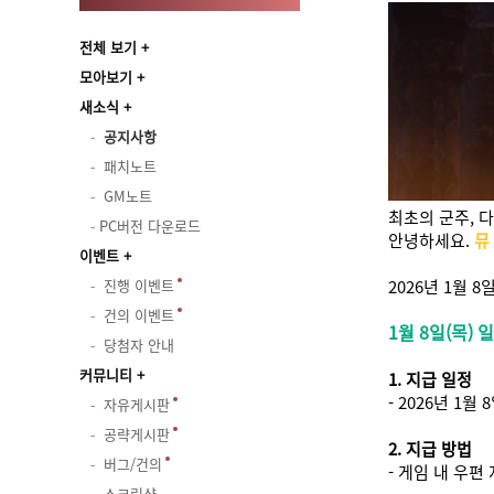
전체 보기
모아보기
새소식
공지사항
패치노트
GM노트
최초의 군주, 
PC버전 다운로드
안녕하세요.
뮤
이벤트
진행 이벤트
2026년 1월 
건의 이벤트
1월 8일(목)
당첨자 안내
커뮤니티
1. 지급 일정
- 2026년 1월 
자유게시판
공략게시판
2. 지급 방법
버그/건의
- 게임 내 우편
스크린샷