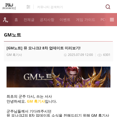
홈
전체글
공지사항
이벤트
게임 가이드
PC버전 
GM노트
[GM노트] 뮤 모나크2 8차 업데이트 미리보기!
GM 흑기사
2025.07.09 12:00
6301
최초의 군주 다시, 쓰는 서사
안녕하세요.
GM 흑기사
입니다.
군주님들께서 기다려주시던
뮤 모나크2의 8차 업데이트 소식을 전해드리기 위해 GM 흑기사