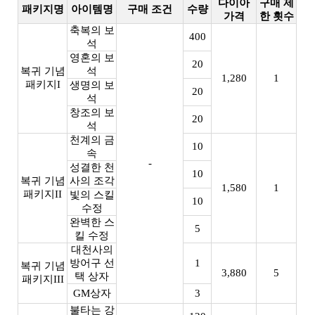
다이아
구매 제
패키지명
아이템명
구매 조건
수량
가격
한 횟수
축복의 보
400
석
영혼의 보
20
복귀 기념
석
1,280
1
패키지I
생명의 보
20
석
창조의 보
20
석
천계의 금
10
속
-
성결한 천
10
복귀 기념
사의 조각
1,580
1
패키지II
빛의 스킬
10
수정
완벽한 스
5
킬 수정
대천사의
방어구 선
1
복귀 기념
3,880
5
택 상자
패키지III
GM상자
3
불타는 강