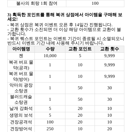
불사의 회랑 1회 참여
100
3) 획득한 포인트를 통해 복귀 상점에서 아이템을 구매해 보
세요!
- 복귀 상점은 복귀 이벤트 오픈 후 14일간 진행됩니다.
- 교환 횟수가 소진되면 더 이상 해당 아이템으로 교환이 불
가합니다.
- 복귀 퀘스트 포인트는 이벤트 기간이 종료될 시 소멸되오니
반드시 이벤트 기간 내에 사용해 주시기 바랍니다.
아이템명
수량
교환 포인트
교환 횟수
젠
10,000
5
9,999
복귀 버프 물
1
10
9,999
약(공격)
복귀 버프 물
1
10
9,999
약(방어)
악마의 광장
1
50
30
소탕권
블러드캐슬
1
50
30
소탕권
날개 강화석
5
20
10
생명의 보석
5
20
10
견장공격석
100
20
10
견장방어석
250
10
20