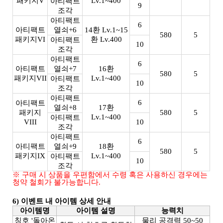
패키지V
Lv.1~400
아티팩트
9
조각
아티팩트
6
아티팩트
열쇠+6
14환 Lv.1~15
580
5
패키지VI
환 Lv.400
아티팩트
10
조각
아티팩트
6
아티팩트
열쇠+7
16환
580
5
패키지VII
Lv.1~400
아티팩트
10
조각
아티팩트
6
아티팩트
열쇠+8
17환
패키지
580
5
Lv.1~400
아티팩트
VIII
10
조각
아티팩트
6
아티팩트
열쇠+9
18환
580
5
패키지IX
Lv.1~400
아티팩트
10
조각
※ 구매 시 상품을 우편함에서 수령 혹은 사용하신 경우에는
청약 철회가 불가능합니다.
6) 이벤트 내 아이템 상세 안내
아이템명
아이템 설명
능력치
칭호 '돌아온
물리 공격력 50~50