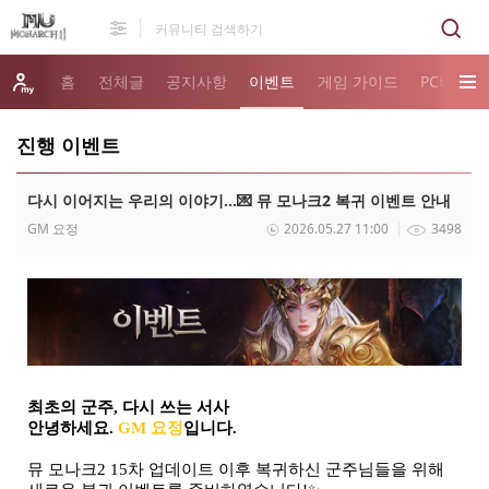
홈
전체글
공지사항
이벤트
게임 가이드
PC버전 
진행 이벤트
다시 이어지는 우리의 이야기...💌 뮤 모나크2 복귀 이벤트 안내
GM 요정
2026.05.27 11:00
3498
최초의 군주, 다시 쓰는 서사
안녕하세요.
GM 요정
입니다.
뮤 모나크2 15차 업데이트 이후 복귀하신 군주님들을 위해