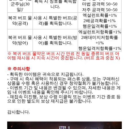
획득 시 칭호를 획득합
군주님(30
마법 공격력 50~50
니다.
일)'
저주 공격력 50~50
엑설런트확률+1%
복귀 버프 물
사용 시 특별한 버프(공
2배공격확률+1%
약(공격)
격)를 획득합니다.
행운일격확률+1%
엑설런트저항확률+1%
복귀 버프 물
사용 시 특별한 버프(방
2배대미지저항확률
약(방어)
어)를 획득합니다.
+1%
행운일격저항확률+1%
※ 복귀 버프 물약은 버프 시간 만료 전 동일 종류의 버프 아
이템 재사용 시 지속 시간이 중첩됩니다. (버프 효과 중첩 X)
※ 주의사항
- 획득한 아이템은 귀속으로 지급됩니다.
- 구매 시 즉시 혜택이 적용되는 패스류 상품, 또는 구매하신
상품을 수령 혹은 사용하신 경우 청약철회가 불가능합니다.
- 이벤트 기간 및 내용은 변경될 수 있으며, 자세한 내용은 게
임 내 이벤트 내용을 확인해 주시기 바랍니다.
- 재접속 미진행, 보상 수령 미클릭 또는 이벤트 기간 종료 등
으로 인한 별도의 보상 재지급은 불가합니다.
감사합니다.