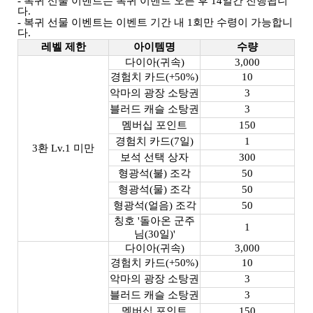
- 복귀 선물 이벤트는 복귀 이벤트 오픈 후 14일간 진행됩니
다.
- 복귀 선물 이벤트는 이벤트 기간 내 1회만 수령이 가능합니
다.
레벨 제한
아이템명
수량
다이아(귀속)
3,000
경험치 카드(+
50%
)
10
악마의 광장 소탕권
3
블러드 캐슬 소탕권
3
멤버십 포인트
150
경험치 카드(7일)
1
3환 Lv.1 미만
보석 선택 상자
300
형광석
(불)
조각
50
형광석
(물)
조각
50
형광석
(얼음)
조각
50
칭호 '돌아온 군주
1
님(30일)'
다이아(귀속)
3,000
경험치 카드(+
50%
)
10
악마의 광장 소탕권
3
블러드 캐슬 소탕권
3
멤버십 포인트
150