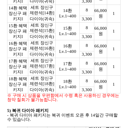
키지I
다이아(귀속)
3,300
세트 장신구
14환 혜택
8
14환
66,000
제련석[14환]
장신구 패
1
Lv.1~400
원
키지I
다이아(귀속)
3,300
세트 장신구
15환 혜택
8
15환
66,000
제련석[15환]
장신구 패
1
Lv.1~400
원
키지I
다이아(귀속)
3,300
세트 장신구
16환 혜택
8
16환
66,000
제련석[16환]
장신구 패
1
Lv.1~400
원
키지I
다이아(귀속)
3,300
세트 장신구
17환 혜택
8
17환
66,000
제련석[17환]
장신구 패
1
Lv.1~400
원
키지I
다이아(귀속)
3,300
세트 장신구
18환 혜택
8
18환
66,000
제련석[18환]
장신구 패
1
Lv.1~400
원
키지I
다이아(귀속)
3,300
※ 구매 시 상품을 우편함에서 수령 혹은 사용하신 경우에는
청약 철회가 불가능합니다.
5) 복귀 다이아 패키지
- 복귀 다이아 패키지는 복귀 이벤트 오픈 후 14일간 구매할
수 있습니다.