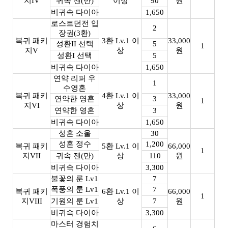
지IV
귀속 젠(만)
이상
90
원
비귀속 다이아
1,650
로스트던전 입
2
장권(3환)
복귀 패키
3환 Lv.1 이
33,000
성환II 선택
5
1
지V
상
원
성환I 선택
5
비귀속 다이아
1,650
연약 리퍼 우
1
수영혼
복귀 패키
4환 Lv.1 이
33,000
연약한 영혼
3
1
지VI
상
원
연약한 영혼
3
비귀속 다이아
1,650
성혼 소울
30
성혼 정수
1,200
복귀 패키
5환 Lv.1 이
66,000
1
지VII
귀속 젠(만)
상
110
원
비귀속 다이아
3,300
불꽃의 룬 Lv1
7
폭풍의 룬 Lv1
7
복귀 패키
6환 Lv.1 이
66,000
1
지VIII
기원의 룬 Lv1
상
7
원
비귀속 다이아
3,300
마스터 경험치