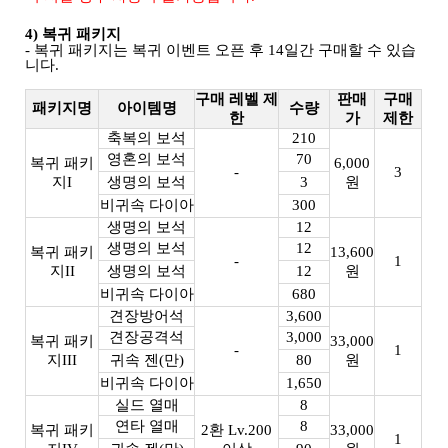
4) 복귀 패키지
- 복귀 패키지는 복귀 이벤트 오픈 후 14일간 구매할 수 있습
니다.
구매 레벨 제
판매
구매
패키지명
아이템명
수량
한
가
제한
축복의 보석
210
영혼의 보석
70
복귀 패키
6,000
-
3
지I
생명의 보석
3
원
비귀속 다이아
300
생명의 보석
12
생명의 보석
12
복귀 패키
13,600
-
1
지II
생명의 보석
12
원
비귀속 다이아
680
견장방어석
3,600
견장공격석
3,000
복귀 패키
33,000
-
1
지III
귀속 젠(만)
80
원
비귀속 다이아
1,650
실드 열매
8
연타 열매
8
복귀 패키
2환 Lv.200
33,000
1