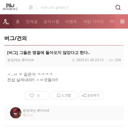
홈
전체글
공지사항
이벤트
게임 가이드
PC버전 
버그/건의
[버그] 그들은 명절에 돌아오지 않았다고 한다..
응징캐논
@마야4
2025.01.28 23:12
254
ㅅ..ㅂ ㅈ 같은거 ㅋㅋㅋㅋ
전섭 살려내라!! ㅅㅂ것들아!!
0
스크랩
공유하기
응징캐논
@마야4
흑기사