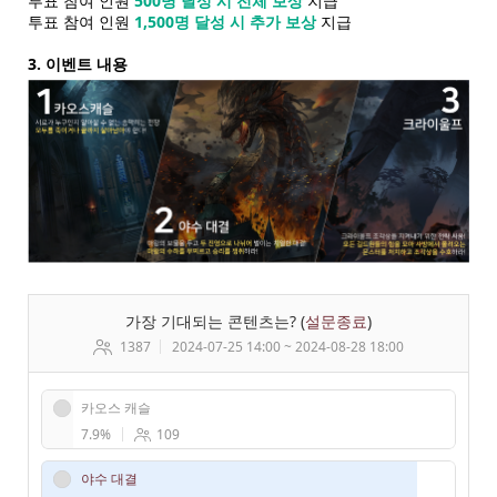
투표 참여 인원
500명 달성 시 전체 보상
지급
투표 참여 인원
1,500명 달성 시 추가 보상
지급
3. 이벤트 내용
가장 기대되는 콘텐츠는? (
설문종료
)
1387
2024-07-25 14:00 ~
2024-08-28 18:00
카오스 캐슬
7.9%
109
야수 대결