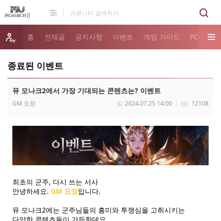
홈
전체글
공지사항
이벤트
게임 가이드
PC버전 
종료된 이벤트
뮤 모나크2에서 가장 기대되는 콘텐츠는? 이벤트
GM 요정
2024.07.25 14:00
12108
최초의 군주, 다시 쓰는 서사
안녕하세요.
GM 요정
입니다.
뮤 모나크2에는 군주님들의 흥미와 투쟁심을 고취시키는
다양한 콘텐츠들이 가득한데요.