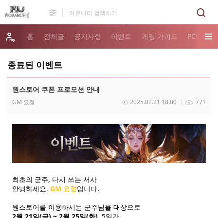
홈
전체글
공지사항
이벤트
게임 가이드
PC버전 
종료된 이벤트
원스토어 쿠폰 프로모션 안내
GM 요정
2025.02.21 18:00
771
최초의 군주, 다시 쓰는 서사
안녕하세요.
GM 요정
입니다.
원스토어를 이용하시는 군주님을 대상으로
2월 21일(금) ~ 2월 25일(화)
, 5일간