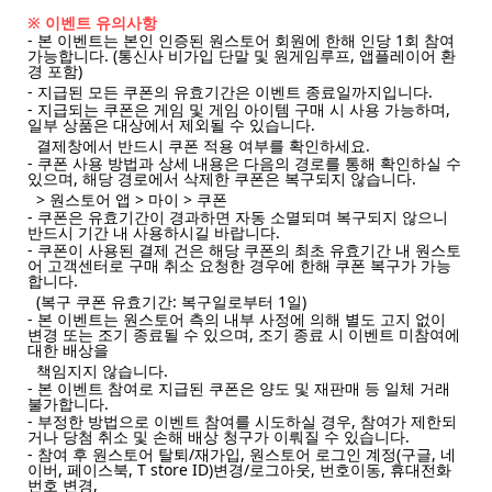
※ 이벤트 유의사항
- 본 이벤트는 본인 인증된 원스토어 회원에 한해 인당 1회 참여
가능합니다. (통신사 비가입 단말 및 원게임루프, 앱플레이어 환
경 포함)
- 지급된 모든 쿠폰의 유효기간은 이벤트 종료일까지입니다.
- 지급되는 쿠폰은 게임 및 게임 아이템 구매 시 사용 가능하며,
일부 상품은 대상에서 제외될 수 있습니다.
결제창에서 반드시 쿠폰 적용 여부를 확인하세요.
- 쿠폰 사용 방법과 상세 내용은 다음의 경로를 통해 확인하실 수
있으며, 해당 경로에서 삭제한 쿠폰은 복구되지 않습니다.
> 원스토어 앱 > 마이 > 쿠폰
- 쿠폰은 유효기간이 경과하면 자동 소멸되며 복구되지 않으니
반드시 기간 내 사용하시길 바랍니다.
- 쿠폰이 사용된 결제 건은 해당 쿠폰의 최초 유효기간 내 원스토
어 고객센터로 구매 취소 요청한 경우에 한해 쿠폰 복구가 가능
합니다.
(복구 쿠폰 유효기간: 복구일로부터 1일)
- 본 이벤트는 원스토어 측의 내부 사정에 의해 별도 고지 없이
변경 또는 조기 종료될 수 있으며, 조기 종료 시 이벤트 미참여에
대한 배상을
책임지지 않습니다.
- 본 이벤트 참여로 지급된 쿠폰은 양도 및 재판매 등 일체 거래
불가합니다.
- 부정한 방법으로 이벤트 참여를 시도하실 경우, 참여가 제한되
거나 당첨 취소 및 손해 배상 청구가 이뤄질 수 있습니다.
- 참여 후 원스토어 탈퇴/재가입, 원스토어 로그인 계정(구글, 네
이버, 페이스북, T store ID)변경/로그아웃, 번호이동, 휴대전화
번호 변경,