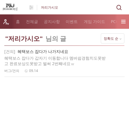
홈
전체글
공지사항
이벤트
게임 가이드
PC버전 
"저리가시오"
님의 글
정확도 순
[건의]
헤택보스 잡다가 나가지네요
혜택보스 잡다가 갑자기 이동합니다 멤버쉽경험치도못받
고 완료보상도못받고 벌써 2번째네요ㅠ
버그/건의
09.14