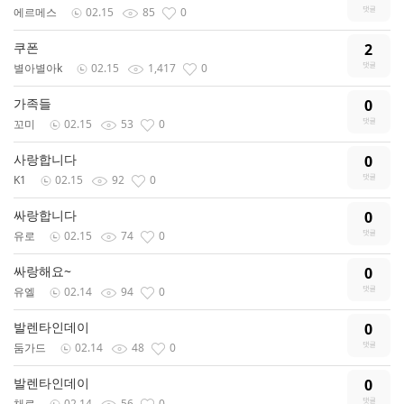
에르메스
02.15
85
0
쿠폰
2
별아별아k
02.15
1,417
0
가족들
0
꼬미
02.15
53
0
사랑합니다
0
K1
02.15
92
0
싸랑합니다
0
유로
02.15
74
0
싸랑해요~
0
유엘
02.14
94
0
발렌타인데이
0
둠가드
02.14
48
0
발렌타인데이
0
채로
02.14
56
0