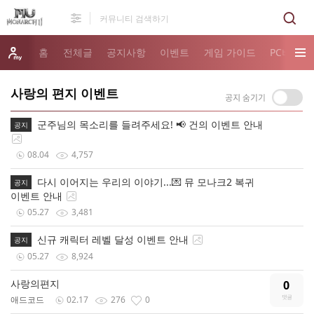
홈
전체글
공지사항
이벤트
게임 가이드
PC버전 
사랑의 편지 이벤트
군주님의 목소리를 들려주세요! 📢 건의 이벤트 안내
공지
08.04
4,757
다시 이어지는 우리의 이야기...💌 뮤 모나크2 복귀
공지
이벤트 안내
05.27
3,481
신규 캐릭터 레벨 달성 이벤트 안내
공지
05.27
8,924
사랑의편지
0
애드코드
02.17
276
0