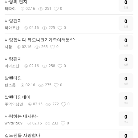
사랑의 편지
0
라따야
02.16
251
0
사랑편지
0
라아조난
02.16
225
0
사랑합니다 뮤모나크2 가족여러분^^
0
사활
02.16
265
0
사랑편지
0
라아조난
02.16
258
0
발렌타인
0
랜스롯
02.16
275
0
발렌타인데이
0
주먹의낭만
02.15
272
0
사랑하는 내사람~
0
white1569
02.15
233
0
길드원들 사랑함다
0