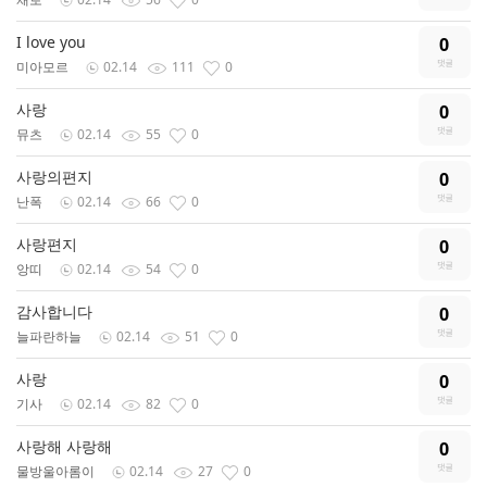
I love you
0
미아모르
02.14
111
0
사랑
0
뮤츠
02.14
55
0
사랑의편지
0
난폭
02.14
66
0
사랑편지
0
앙띠
02.14
54
0
감사합니다
0
늘파란하늘
02.14
51
0
사랑
0
기사
02.14
82
0
사랑해 사랑해
0
물방울아롬이
02.14
27
0