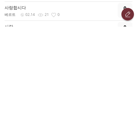
사랑합시다
0
베르트
02.14
21
0
사랑
0
요식
02.14
52
0
사랑의편지
0
얼추
02.14
25
0
울 딸
0
법황
02.14
75
0
사랑의편지
0
파랑파랑파랑
02.14
49
0
사랑의편지
0
까마구
02.14
45
0
사랑의편지
0
부산눔
02.14
107
0