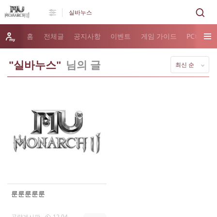
홈
전체글
공지사항
이벤트
게임 가이드
PC버전 
"실바누스"
님의 글
최신 순
룬룬룬룬룬
공략게시판
12.04