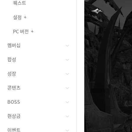
퀘스트
설정
PC 버전
멤버십
합성
성장
콘텐츠
BOSS
현상금
이벤트