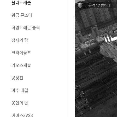
블러드캐슬
황금 몬스터
화염드래곤 습격
정제의 탑
크라이울프
카오스캐슬
공성전
야수 대결
봉인의 탑
어비스3VS3