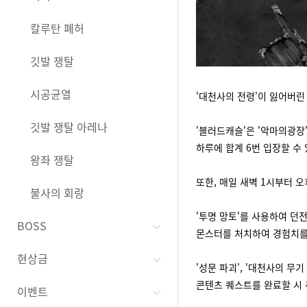
칼루탄 폐허
깃발 쟁탈
시공균열
'대천사의 전령'이 잃어버린
깃발 쟁탈 아레나
'블러드캐슬'은 '악마의광장
하루에 합계 6번 입장할 수
왕좌 쟁탈
또한, 매일 새벽 1시부터 오
불사의 회랑
'투명 망토'를 사용하여 던전
BOSS
몬스터를 처치하여 경험치를
현상금
'성문 파괴', '대천사의 무
콘텐츠 퀘스트를 완료할 시 
이벤트