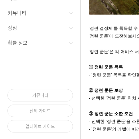
커뮤니티
상점
'정련 결정체'를 획득할 수
'정련 쿤둔'에 도전해보세
확률 정보
'정련 쿤둔'은 각 어비스
① 정련 쿤둔 목록
- '정련 쿤둔' 목록을 확인
② 정련 쿤둔 보상
커뮤니티
- 선택한 '정련 쿤둔' 처
전체 가이드
③ 정련 쿤둔 소환 조건
- 선택한 '정련 쿤둔'을 
업데이트 가이드
-
'정련 쿤둔'의 레벨에 