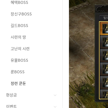
혜택BOSS
장신구BOSS
길드BOSS
시련의 땅
고난의 시련
유물BOSS
룬BOSS
정련 쿤둔
현상금
이벤트