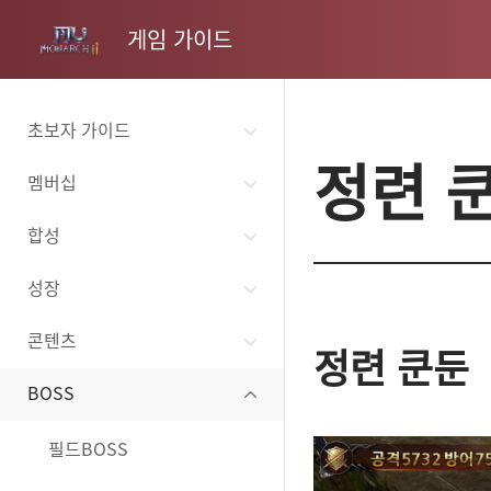
게임 가이드
초보자 가이드
정련 
멤버십
합성
성장
콘텐츠
정련 쿤둔
BOSS
필드BOSS