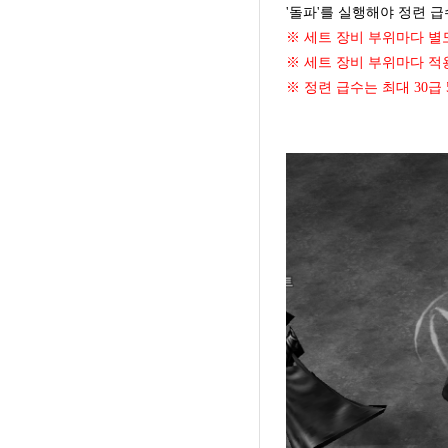
'돌파'를 실행해야 정련 
※ 세트 장비 부위마다 별
※ 세트 장비 부위마다 적
※ 정련 급수는 최대 30급