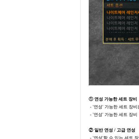
① 연성 가능한 세트 장비
- '연성' 가능한 세트 장비
- '연성' 가능한 세트 장비 
② 일반 연성 / 고급 연성
- '연성'할 수 있는 세트