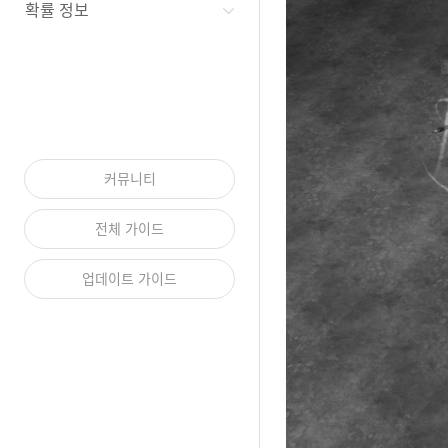
확률 정보
커뮤니티
전체 가이드
업데이트 가이드