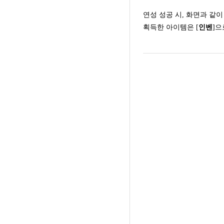
연성 성공 시, 화면과 같
획득한 아이템은 [
인벤
]으