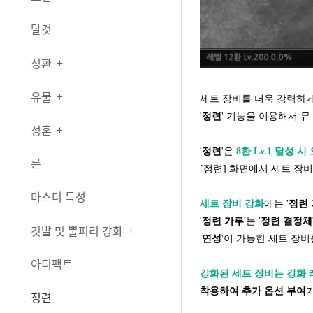
탈것
성환
유물
세트 장비를 더욱 강력하게
'
정련
' 기능을 이용해서 뮤
성혼
'
정련
'은
8환 Lv.1 달성 시
룬
[정련] 화면에서 세트 장
마스터 특성
세트 장비 강화
에는 '
졍련
'
정련 가루
'는 '
정련 결정체
깃발 및 뿔피리 강화
'
연성
'이 가능한 세트 장
아티팩트
강화된 세트 장비는 강화 
착용하여 추가 옵션 부여
정련