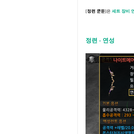
[
정련 쿤둔
]은
세트 장비 
정련 - 연성