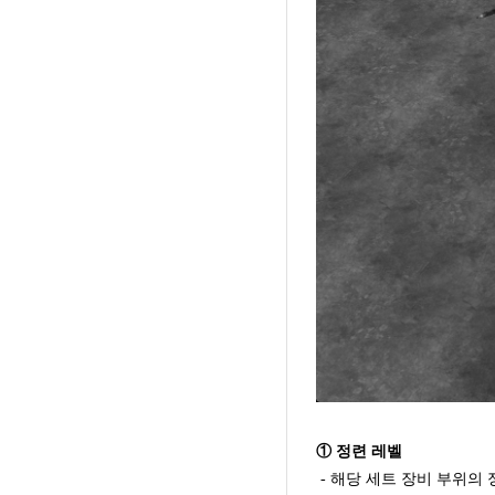
① 정련 레벨
- 해당 세트 장비 부위의