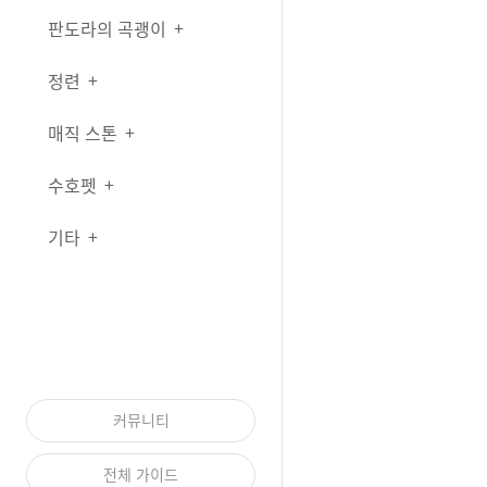
판도라의 곡괭이
정련
매직 스톤
수호펫
기타
커뮤니티
전체 가이드