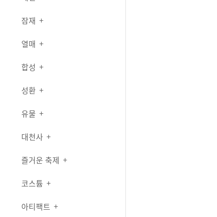
잠재
열매
합성
성환
유물
대천사
즐거운 축제
코스튬
아티팩트