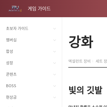
게임 가이드
초보자 가이드
강화
멤버십
합성
엑설런트 장비
세트 
성장
콘텐츠
BOSS
빛의 깃발
현상금
안내된 확률은 소수점 이