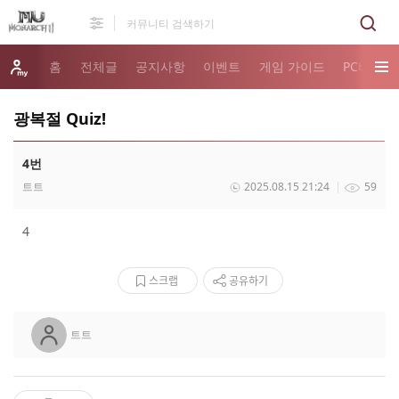
홈
전체글
공지사항
이벤트
게임 가이드
PC버전 
광복절 Quiz!
4번
트트
2025.08.15 21:24
59
4
스크랩
공유하기
트트