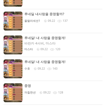
루네딜 내사랑을 증명할까?
울랄라세션1
09.22
137
루네딜! 내 사랑을 증명할게!
바란카 4서버, 마스타
마스타
09.22
120
루네딜! 내 사랑을 증명할게!
수호
09.22
143
증명
까칠한년
09.22
128