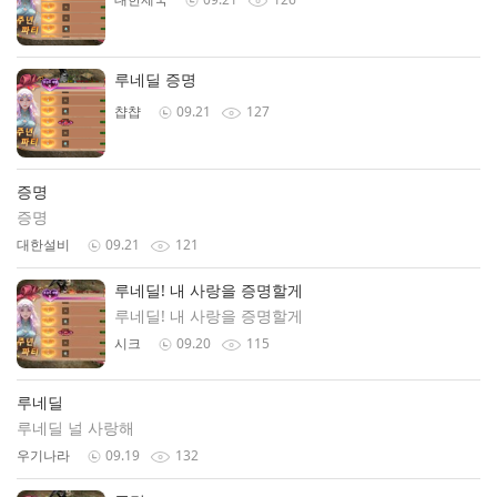
루네딜 증명
챱챱
09.21
127
증명
증명
대한설비
09.21
121
루네딜! 내 사랑을 증명할게
루네딜! 내 사랑을 증명할게
시크
09.20
115
루네딜
루네딜 널 사랑해
우기나라
09.19
132