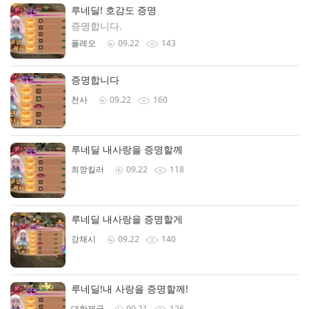
루네딜! 호감도 증명
증명합니다.
폴레오
09.22
143
증명합니다
천사
09.22
160
루네딜 내사랑을 증명할께
최깡킬러
09.22
118
루네딜 내사랑을 증명할게
강채시
09.22
140
루네딜!내 사랑을 증명할께!
대한제국
09.21
126