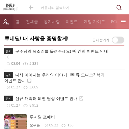
홈
전체글
공지사항
이벤트
게임 가이드
PC버전 
루네딜! 내 사랑을 증명할게!
군주님의 목소리를 들려주세요! 📢 건의 이벤트 안내
공지
08.04
5,321
다시 이어지는 우리의 이야기...💌 뮤 모나크2 복귀
공지
이벤트 안내
05.27
3,609
신규 캐릭터 레벨 달성 이벤트 안내
공지
05.27
8,952
루네딜 포에버
오구슬
09.22
136