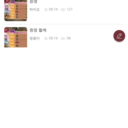
증명
하이요
09.19
121
증명 할께
영웅이
09.19
96
루네딜
루네딜 축복 인증샷
도미닉
09.19
43
루네딜 축복
Bigboss
09.19
49
루네딜
수협조합장
09.18
46