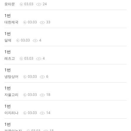
웃따문
03.03
24
1번
대한제국
03.03
33
1번
달제
03.03
4
1번
레츠고
03.03
4
1번
냉탕상어
03.03
6
1번
자울고리
03.03
18
1번
이지리나
03.03
14
1번
까꿍아놀자
03.03
15