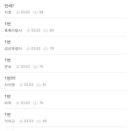
만세!
지호
03.03
98
1번
흑흑마법사
03.03
69
1번
검은호랭이
03.03
78
1번
쿤보
03.03
79
1번!!!!
카이옌
03.03
81
1번
아작
03.03
76
1번
가자고
03.03
65