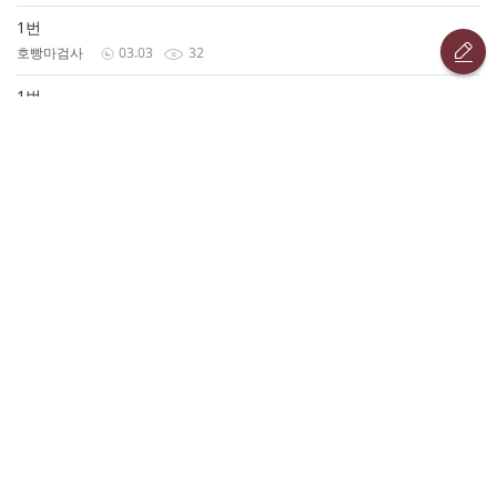
1번
호빵마검사
03.03
32
1번
냐옹
03.03
19
1번
카리나
03.03
17
1번
SadDev
03.03
32
1번
사랑스런기복
03.03
19
삼일절
o요정미미o
03.03
21
삼일절
미르2
03.03
25