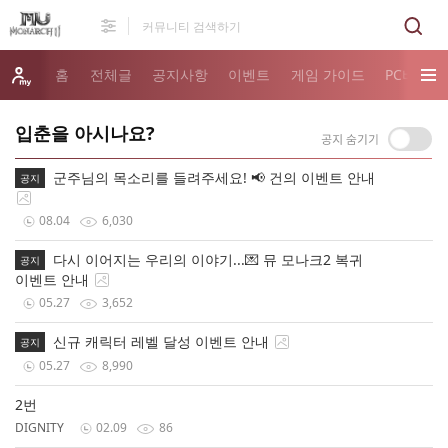
홈
전체글
공지사항
이벤트
게임 가이드
PC버전 
입춘을 아시나요?
군주님의 목소리를 들려주세요! 📢 건의 이벤트 안내
공지
08.04
6,030
다시 이어지는 우리의 이야기...💌 뮤 모나크2 복귀
공지
이벤트 안내
05.27
3,652
신규 캐릭터 레벨 달성 이벤트 안내
공지
05.27
8,990
2번
DIGNITY
02.09
86