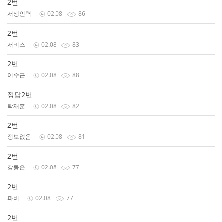
2번
서생인력
02.08
86
2번
서비스
02.08
83
2번
이수근
02.08
88
정답2번
탁재훈
02.08
82
2번
정보없음
02.08
81
2번
강동은
02.08
77
2번
파버
02.08
77
2번