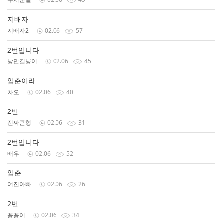
지배자
지배자2
02.06
57
2번입니다
낭만길냥이
02.06
45
입춘이라
차오
02.06
40
2번
진짜큰형
02.06
31
2번입니다
배우
02.06
52
입춘
여진아빠
02.06
26
2번
꽁꽁이
02.06
34