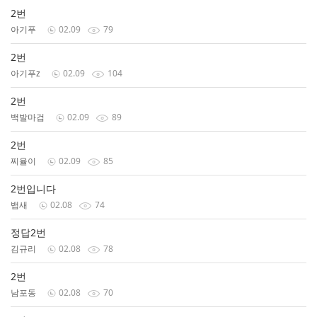
2번
아기푸
02.09
79
2번
아기푸z
02.09
104
2번
백발마검
02.09
89
2번
찌율이
02.09
85
2번입니다
뱁새
02.08
74
정답2번
김규리
02.08
78
2번
남포동
02.08
70