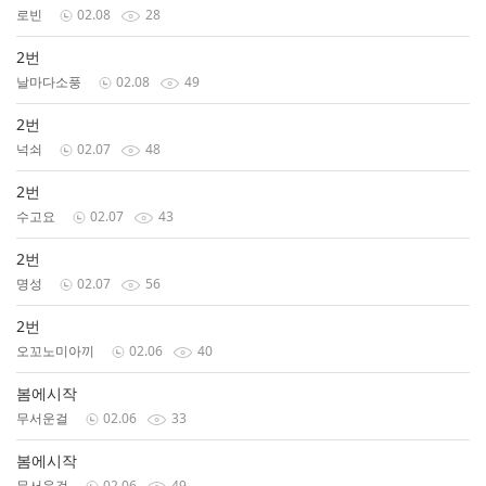
로빈
02.08
28
2번
날마다소풍
02.08
49
2번
넉쇠
02.07
48
2번
수고요
02.07
43
2번
명성
02.07
56
2번
오꼬노미아끼
02.06
40
봄에시작
무서운걸
02.06
33
봄에시작
무서운걸
02.06
49