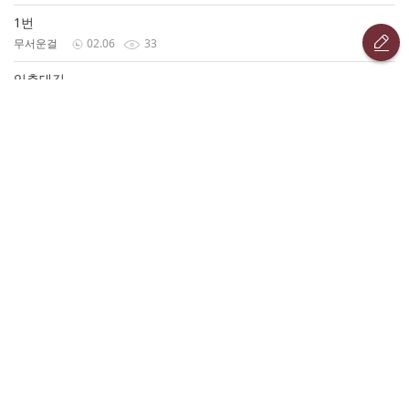
1번
무서운걸
02.06
33
입춘대길
피바다
02.06
35
입춘을아시나요
조나단
02.06
52
입춘에 대한 설명으로 옳은 것은 무엇일까요?
귀공자영태
02.06
32
2번
금별
02.06
14
입춘에 대한 설명으로 옳은 것은 무엇일까요?
귀공자영태
02.06
30
2번 입니다.
찌율이
02.06
39