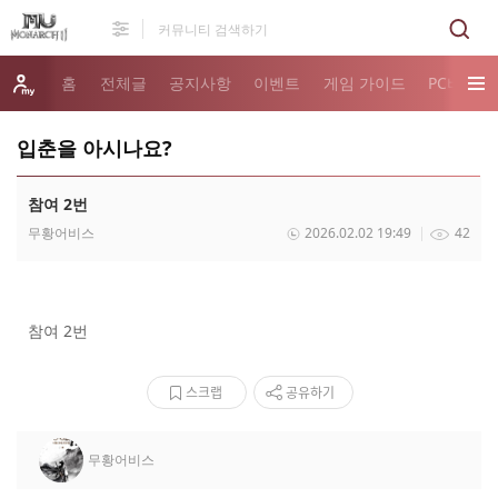
홈
전체글
공지사항
이벤트
게임 가이드
PC버전 
입춘을 아시나요?
참여 2번
무황어비스
2026.02.02 19:49
42
참여 2번
스크랩
공유하기
무황어비스