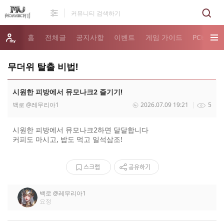
홈
전체글
공지사항
이벤트
게임 가이드
PC버전 
무더위 탈출 비법!
시원한 피방에서 뮤모나크2 즐기기!
백로
@레무리아1
2026.07.09 19:21
5
시원한 피방에서 뮤모나크2하면 달달합니다
커피도 마시고, 밥도 먹고 일석삼조!
스크랩
공유하기
백로
@레무리아1
요정