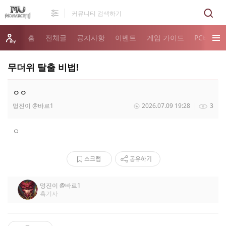
홈
전체글
공지사항
이벤트
게임 가이드
PC버전 
무더위 탈출 비법!
ㅇㅇ
멍진이
@바르1
2026.07.09 19:28
3
ㅇ
스크랩
공유하기
멍진이
@바르1
흑기사