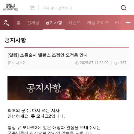
홈
전체글
공지사항
이벤트
게임 가이드
PC버전 
공지사항
[알림] 소환술사 밸런스 조정안 오적용 안내
뮤 모나크2
2025.07.11 22:00
387
최초의 군주, 다시 쓰는 서사
안녕하세요.
뮤 모나크2
입니다.
항상 뮤 모나크2에 깊은 애정과 관심을 보내주시는
군주님들께 진심으로 감사의 말씀을 드립니다.