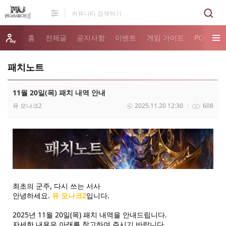
홈
전체글
공지사항
이벤트
게임 가이드
PC버전 
패치노트
11월 20일(목) 패치 내역 안내
뮤 모나크2
2025.11.20 12:30
608
최초의 군주, 다시 쓰는 서사
안녕하세요.
뮤 모나크2
입니다.
2025년 11월 20일(목) 패치 내역을 안내드립니다.
자세한 내용은 아래를 참고하여 주시기 바랍니다.