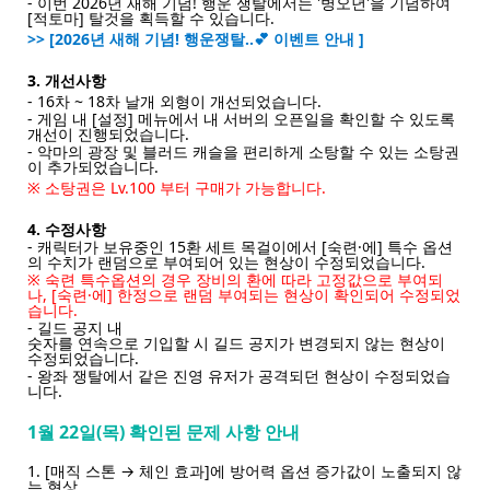
- 이번 2026년 새해 기념! 행운 쟁탈에서는 '병오년'을 기념하여
[적토마] 탈것을 획득할 수 있습니다.
>> [2026년 새해 기념! 행운쟁탈..💕 이벤트 안내 ]
3. 개선사항
- 16차 ~ 18차 날개 외형이 개선되었습니다.
- 게임 내 [설정] 메뉴에서 내 서버의 오픈일을 확인할 수 있도록
개선이 진행되었습니다.
- 악마의 광장 및 블러드 캐슬을 편리하게 소탕할 수 있는 소탕권
이 추가되었습니다.
※ 소탕권은 Lv.100 부터 구매가 가능합니다.
4. 수정사항
- 캐릭터가 보유중인 15환 세트 목걸이에서 [숙련·에] 특수 옵션
의 수치가 랜덤으로 부여되어 있는 현상이 수정되었습니다.
※ 숙련 특수옵션의 경우 장비의 환에 따라 고정값으로 부여되
나, [숙련·에] 한정으로 랜덤 부여되는 현상이 확인되어 수정되었
습니다.
- 길드 공지 내
숫자를 연속으로 기입할 시 길드 공지가 변경되지 않는 현상이
수정되었습니다.
- 왕좌 쟁탈에서 같은 진영 유저가 공격되던 현상이 수정되었습
니다.
1월 22일(목) 확인된 문제 사항 안내
1. [매직 스톤 → 체인 효과]에 방어력 옵션 증가값이 노출되지 않
는 현상