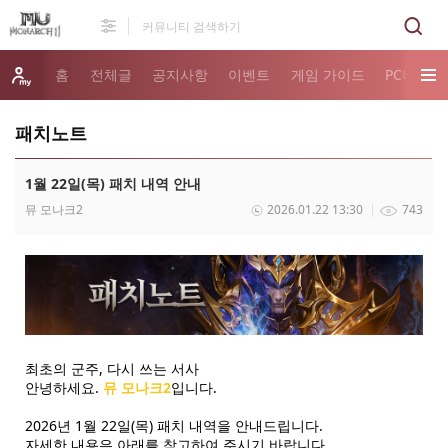
홈
전체글
공지사항
이벤트
게임 가이드
PC버전 
패치노트
1월 22일(목) 패치 내역 안내
뮤 모나크2
2026.01.22 13:30
743
최초의 군주, 다시 쓰는 서사
안녕하세요.
뮤 모나크2
입니다.
2026년 1월 22일(목) 패치 내역을 안내드립니다.
자세한 내용은 아래를 참고하여 주시기 바랍니다.