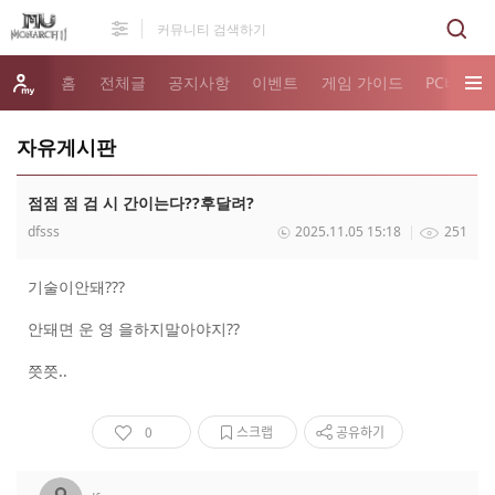
홈
전체글
공지사항
이벤트
게임 가이드
PC버전 
자유게시판
점점 점 검 시 간이는다??후달려?
dfsss
2025.11.05 15:18
251
기술이안돼???
안돼면 운 영 을하지말아야지??
쯧쯧..
0
스크랩
공유하기