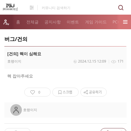
홈
전체글
공지사항
이벤트
게임 가이드
PC버전 
버그/건의
[건의] 렉이 심해요
호랭이지
2024.12.15 12:09
171
렉 잡아주세요
0
스크랩
공유하기
호랭이지