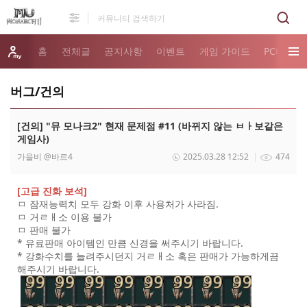
홈
전체글
공지사항
이벤트
게임 가이드
PC버전 
버그/건의
[건의] "뮤 모나크2" 현재 문제점 #11 (바뀌지 않는 ㅂㅏ보같은
게임사)
가을비
@바르4
2025.03.28 12:52
474
[고급 진화 보석]
ㅁ 잠재능력치 모두 강화 이후 사용처가 사라짐.
ㅁ 거ㄹㅐ소 이용 불가
ㅁ 판매 불가
* 유료판매 아이템인 만큼 신경을 써주시기 바랍니다.
* 강화수치를 늘려주시던지 거ㄹㅐ소 혹은 판매가 가능하게끔
해주시기 바랍니다.