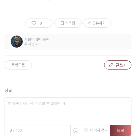
0
스크랩
공유하기
가을비
@바르4
흑마법사
글쓰기
목록으로
댓글
이미지 첨부
등록
0
/
400