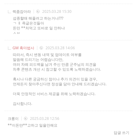
렉좀잡아라
2025.03.28 15:30
섭종할때 해줄려고 하는거냐???
ㄱ ㅐ 죡긑은것들아
돈만 **처먹고 또바로 일 안하냐
ㅅㅂ
GM 흑마법사
2025.03.28 14:06
따라서, 즉시 변동 내역 및 업데이트 여부를
말씀해 드리기는 어렵습니다만,
여러 차례 피드백을 남겨 주신 만큼 군주님의 의견을
차후 콘텐츠 개선 시 참고할 수 있도록 노력하겠습니다.
혹시나 다른 궁금하신 점이나 추가 의견이 있을 경우,
언제든지 찾아주신다면 정성을 담아 안내해 드리겠습니다.
더욱 안정적인 서비스 제공을 위해 노력하겠습니다.
감사합니다.
크롱이
2025.03.28 12:56
**이돈먄**고하고 일을안해요
답글 쓰기