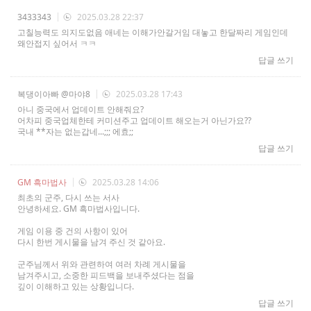
3433343
2025.03.28 22:37
고칠능력도 의지도없음 애네는 이해가안갈거임 대놓고 한달짜리 게임인데
왜안접지 싶어서 ㅋㅋ
답글 쓰기
복댕이아빠
@마야8
2025.03.28 17:43
아니 중국에서 업데이트 안해줘요?
어차피 중국업체한테 커미션주고 업데이트 해오는거 아닌가요??
국내 **자는 없는갑네...;;; 에효;;
답글 쓰기
GM 흑마법사
2025.03.28 14:06
최초의 군주, 다시 쓰는 서사
안녕하세요. GM 흑마법사입니다.
게임 이용 중 건의 사항이 있어
다시 한번 게시물을 남겨 주신 것 같아요.
군주님께서 위와 관련하여 여러 차례 게시물을
남겨주시고, 소중한 피드백을 보내주셨다는 점을
깊이 이해하고 있는 상황입니다.
답글 쓰기