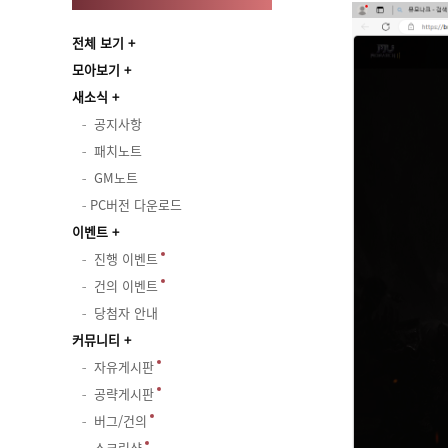
전체 보기
모아보기
새소식
공지사항
패치노트
GM노트
PC버전 다운로드
이벤트
진행 이벤트
건의 이벤트
당첨자 안내
커뮤니티
자유게시판
공략게시판
버그/건의
스크린샷