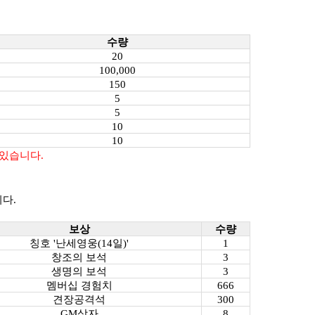
.
수량
20
100,000
150
5
5
10
10
 있습니다.
다.
보상
수량
칭호 '난세영웅(14일)'
1
창조의 보석
3
생명의 보석
3
멤버십 경험치
666
견장공격석
300
GM상자
8