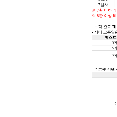
7일차
※ 7환 이하 
※ 8환 이상 
- 누적 완료 
- 서버 오픈일
퀘스트
3
5
7
- 수호펫 선택
수