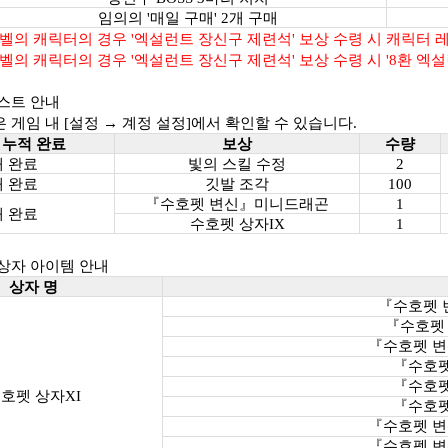
임의의 '매일 구매' 2개 구매
레벨의 캐릭터의 경우 '엑설런트 장신구 제련석' 보상 수령 시 캐릭터 
레벨의 캐릭터의 경우 '엑설런트 장신구 제련석' 보상 수령 시 '8환 
퀘스트 안내
은 게임 내 [설정 → 계정 설정]에서 확인할 수 있습니다.
 누적 완료
보상
수량
개 완료
빛의 스킬 수정
2
개 완료
깃발 조각
100
『수호펫 변신』미니드래곤
1
개 완료
수호펫 상자IX
1
 상자 아이템 안내
상자 명
『수호펫 
『수호펫
『수호펫 변
『수호펫
『수호펫
호펫 상자XI
『수호펫
『수호펫 변
『수호펫 변