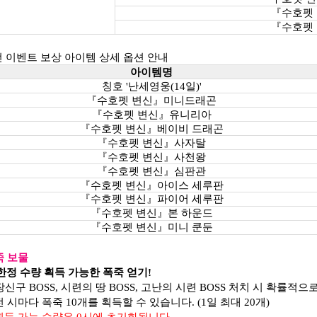
『수호펫 
『수호펫 
도전 이벤트 보상 아이템 상세 옵션 안내
아이템명
칭호 '난세영웅(14일)'
『수호펫 변신』미니드래곤
『수호펫 변신』유니리아
『수호펫 변신』베이비 드래곤
『수호펫 변신』사자탈
『수호펫 변신』사천왕
『수호펫 변신』심판관
『수호펫 변신』아이스 세루판
『수호펫 변신』파이어 세루판
『수호펫 변신』본 하운드
『수호펫 변신』미니 쿤둔
폭죽 보물
일 한정 수량 획득 가능한 폭죽 얻기!
, 장신구 BOSS, 시련의 땅 BOSS, 고난의 시련 BOSS 처치 시 확률적으
 충전 시마다 폭죽 10개를 획득할 수 있습니다. (1일 최대 20개)
획득 가능 수량은 0시에 초기화됩니다.