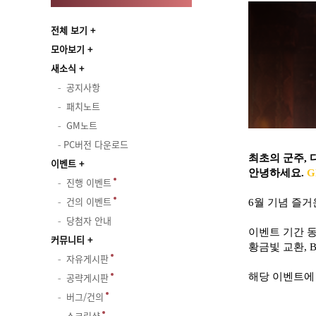
전체 보기
모아보기
새소식
공지사항
패치노트
GM노트
PC버전 다운로드
최초의 군주, 
이벤트
안녕하세요.
G
진행 이벤트
건의 이벤트
6월 기념 즐거
당첨자 안내
이벤트 기간 
커뮤니티
황금빛 교환, 
자유게시판
공략게시판
해당 이벤트에
버그/건의
스크린샷