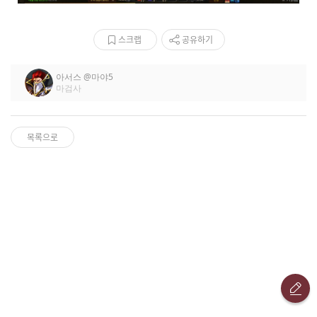
스크랩
공유하기
아서스
@마야5
마검사
목록으로