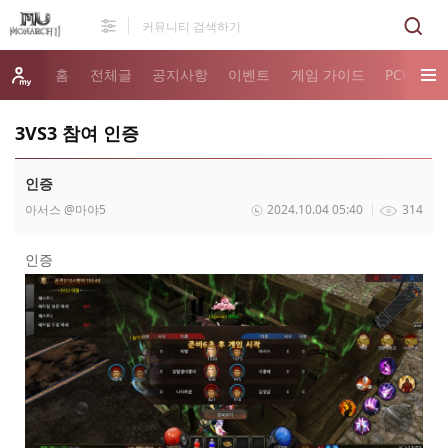
홈
전체글
공지사항
이벤트
게임 가이드
PC버전 
3VS3 참여 인증
인증
아서스
@마야5
2024.10.04 05:40
314
인증