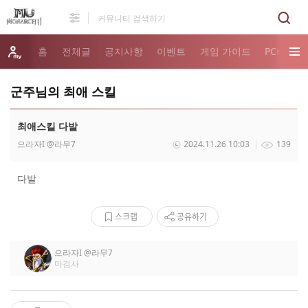
홈
전체글
공지사항
이벤트
게임 가이드
PC버전 
군주님의 최애 스킬
최애스킬 다발
으라자I
@라무7
2024.11.26 10:03
139
다발
스크랩
공유하기
으라자I
@라무7
마검사