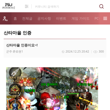
홈
전체글
공지사항
이벤트
게임 가이드
PC버전 
산타마을 인증
산타마을 인증이요~!
군주
@로랜1
2024.12.25 20:42
300