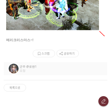
메리크리스마스~!
스크랩
공유하기
군주
@로랜1
요정
목록으로