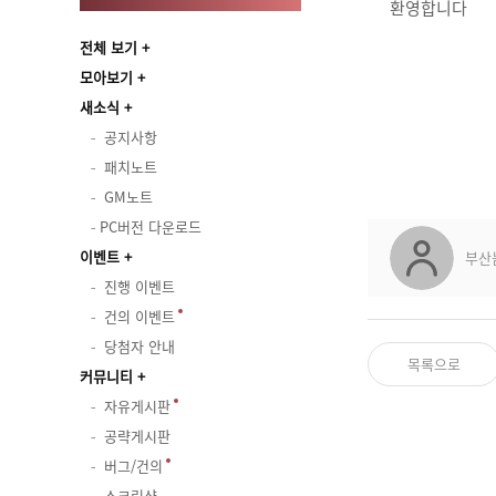
환영합니다
전체 보기
모아보기
새소식
공지사항
패치노트
GM노트
PC버전 다운로드
이벤트
부산
진행 이벤트
건의 이벤트
당첨자 안내
목록으로
커뮤니티
자유게시판
공략게시판
버그/건의
스크린샷