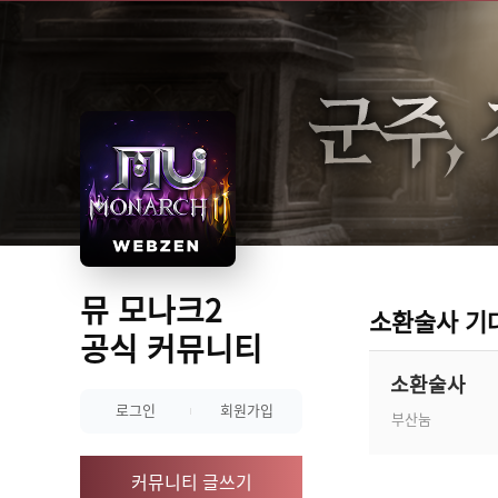
뮤 모나크2
소환술사 기
공식 커뮤니티
소환술사
로그인
회원가입
부산눔
커뮤니티 글쓰기