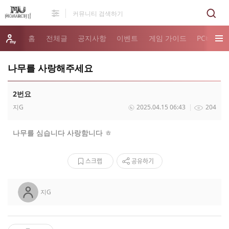
홈
전체글
공지사항
이벤트
게임 가이드
PC버전 
나무를 사랑해주세요
2번요
지G
2025.04.15 06:43
204
나무를 심습니다 사랑함니다 ㅎ
스크랩
공유하기
지G