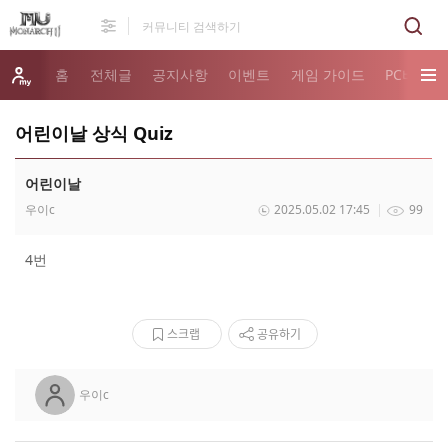
홈
전체글
공지사항
이벤트
게임 가이드
PC버전 
어린이날 상식 Quiz
어린이날
우이c
2025.05.02 17:45
99
4번
스크랩
공유하기
우이c