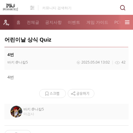
홈
전체글
공지사항
이벤트
게임 가이드
PC버전 
어린이날 상식 Quiz
4번
바키
@나칼5
2025.05.04 13:02
42
4번
스크랩
공유하기
바키
@나칼5
마검사