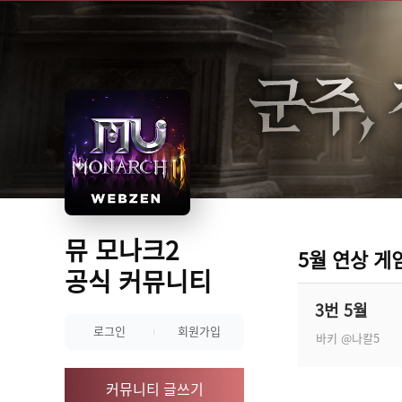
뮤 모나크2
5월 연상 게
공식 커뮤니티
3번 5월
로그인
회원가입
바키
@나칼5
커뮤니티 글쓰기