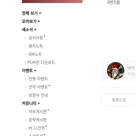
3번5월
전체 보기
모아보기
새소식
공지사항
패치노트
GM노트
PC버전 다운로드
바키
이벤트
마검
진행 이벤트
건의 이벤트
당첨자 안내
목록으로
커뮤니티
자유게시판
공략게시판
버그/건의
스크린샷