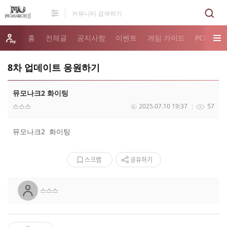
홈
전체글
공지사항
이벤트
게임 가이드
PC버전 
8차 업데이트 응원하기
뮤모나크2 화이팅
스스스
2025.07.10 19:37
57
뮤모나크2 화이팅
스크랩
공유하기
스스스