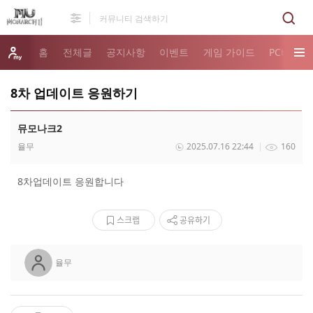
홈
전체글
공지사항
이벤트
게임 가이드
PC버전 
8차 업데이트 응원하기
뮤모나크2
율무
2025.07.16 22:44
160
8차업데이트 응원합니다
스크랩
공유하기
율무