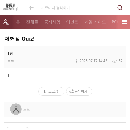
홈
전체글
공지사항
이벤트
게임 가이드
PC버전 
제헌절 Quiz!
1번
트트
2025.07.17 14:45
52
1
스크랩
공유하기
트트