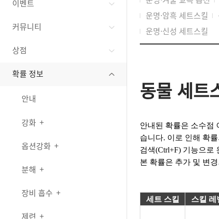
이벤트
운명·암흑 세트스킬
커뮤니티
운명·신성 세트스킬
상점
확률 정보
동물 세트
안내
강화
안내된 확률은 소수점 
습니다. 이로 인해 확률
옵션강화
검색(Ctrl+F) 기능
본 확률은 추가 및 변
분해
장비 흡수
세트 스킬
스킬 레
제련