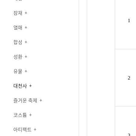
잠재
1
열매
합성
성환
유물
2
대천사
즐거운 축제
코스튬
아티팩트
3