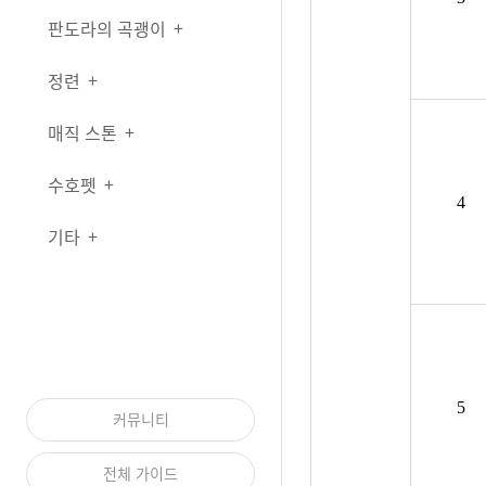
판도라의 곡괭이
정련
매직 스톤
수호펫
4
기타
5
커뮤니티
전체 가이드