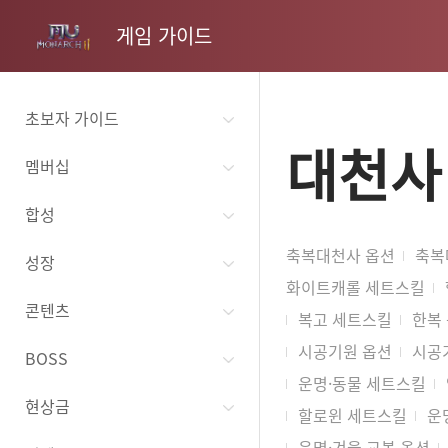
게임 가이드
초보자 가이드
대천사
멤버십
합성
축복대천사 옵션
축복
성장
화이트캐롤 세트스킬
콘텐츠
복고 세트스킬
한복
시공기원 옵션
시공
BOSS
운명·동물 세트스킬
현상금
할로윈 세트스킬
운
운명·겨울 교복 옵션